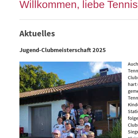
Willkommen, liebe Tennis
Aktuelles
Jugend-Clubmeisterschaft 2025
Auch
Tenn
Club
hart
geme
Tenni
Kind
Stat
folg
Club
Sieg