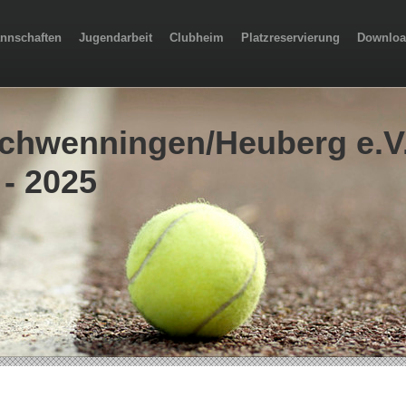
nnschaften
Jugendarbeit
Clubheim
Platzreservierung
Downloa
chwenningen/Heuberg e.V
 - 2025