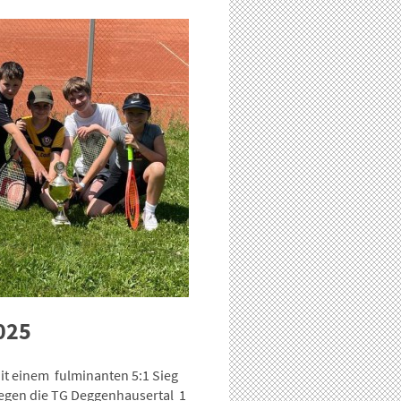
2025
it einem fulminanten 5:1 Sieg
egen die TG Deggenhausertal 1