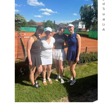
s
T
u
a
L
A