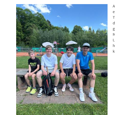
A
e
T
d
g
M
L
h
k