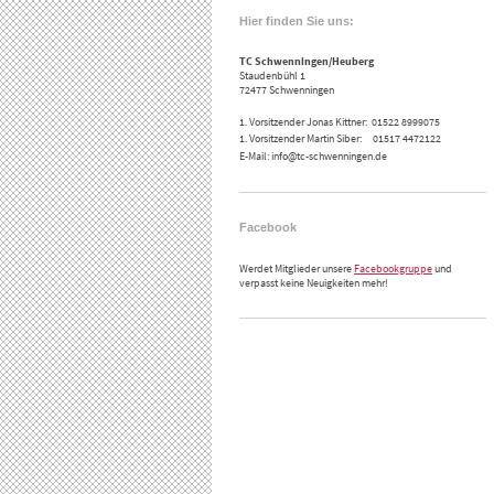
Hier finden Sie uns:
TC Schwenningen/Heuberg
Staudenbühl 1
72477 Schwenningen
1. Vorsitzender Jonas Kittner: 01522 8999075
1. Vorsitzender Martin Siber: 01517 4472122
E-Mail: info@tc-schwenningen.de
Facebook
Werdet Mitglieder unsere
Facebookgruppe
und
verpasst keine Neuigkeiten mehr!