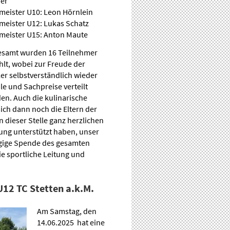
ner
meister U10: Leon Hörnlein
meister U12: Lukas Schatz
meister U15: Anton Maute
esamt wurden 16 Teilnehmer
hlt, wobei zur Freude der
ler selbstverständlich wieder
le und Sachpreise verteilt
en. Auch die kulinarische
ch dann noch die Eltern der
 dieser Stelle ganz herzlichen
ung unterstützt haben, unser
ügige Spende des gesamten
ie sportliche Leitung und
12 TC Stetten a.k.M.
Am Samstag, den
14.06.2025 hat eine