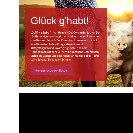
Glück g'habt!
„GLÜCK g’habt!" – hat Heinrich Del Core in der letzten Zeit
häufig - und genau das gibt er in seinem neuen Programm
zum Besten. Heinrich Del Core nimmt uns erneut mit auf
eine Reise durch den Alltag - absolut skurril,
alltagstauglich und irrwitzig zugleich. In seinem
Handgepäck hat er neue, herrlich komische Geschichten,
unzählige Lacher und eine Menge an Humor dabei …und
seine Schuhe! Seine roten Schuhe!
Hier geht es zu den Tickets