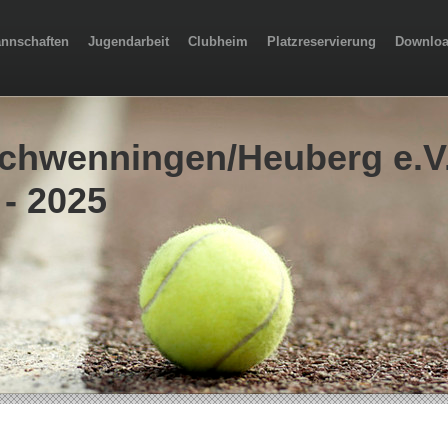
nnschaften
Jugendarbeit
Clubheim
Platzreservierung
Downlo
chwenningen/Heuberg e.V
 - 2025