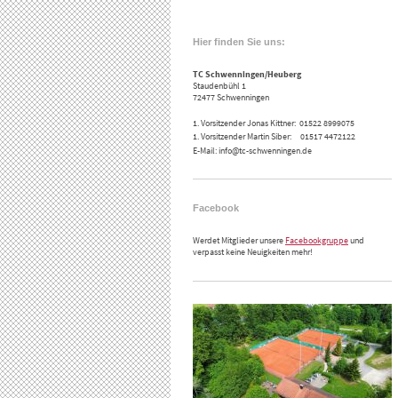
Hier finden Sie uns:
TC Schwenningen/Heuberg
Staudenbühl 1
72477 Schwenningen
1. Vorsitzender Jonas Kittner: 01522 8999075
1. Vorsitzender Martin Siber: 01517 4472122
E-Mail: info@tc-schwenningen.de
Facebook
Werdet Mitglieder unsere
Facebookgruppe
und
verpasst keine Neuigkeiten mehr!