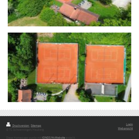
Login
Druckversion
|
Sitemap
Webansicht
© TC Schwenningen/Heuberg
Diese Homepage wurde mit
IONOS MyWebsite
erstellt.