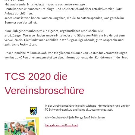
Mit wachsender Mitgliederzahl wuchs auch unsere Anlage.
Heute können wir unseren Trainings- und Spielbetrieb auf einer attraktiven Vier-Platz-
Anlage durchführen.
Jeder Court ist von hohen Bäumen umgeben, die viel Schatten spenden, was gerade im
Sommer von Vorteil ist.
Zum Club gehört außerdem ein eigenes, urgemütliches Tennisheim. Die
großzügigen Terrassen laden unsere Mitglieder und Gäste von Frühjahr bis Herbst zum
verweilen ein. Hier findet man reichlich Platz für gesellige Abende, gute Gespräche und
zahlreiche Festivitäten.
Unser Tennisheim kann sowohl von Mitgliedern als auch von Gästen für Veranstaltungen
von bis zu 40 Personen angemietet werden. Informationen zu den Konditionen finden
hier
.
TCS 2020 die
Vereinsbroschüre
In der Vereinsbroschüre findet ihr wichtige Informationen rund um den
TC Schwenningen kurz und kompakt zusammengefasst.
Wir wünschen euch jede Menge Spaß beim lesen.
hier geht es zum Download