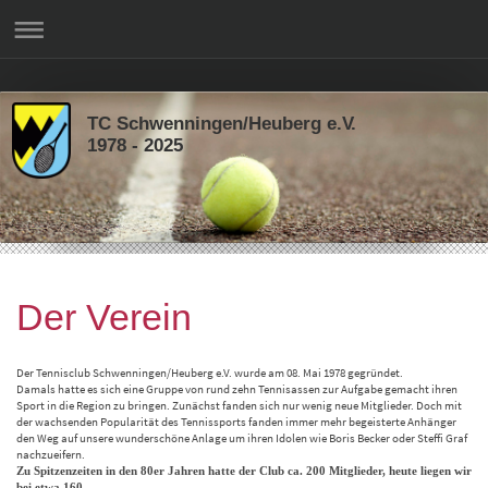
TC Schwenningen/Heuberg e.V.
1978 - 2025
Der Verein
Der Tennisclub Schwenningen/Heuberg e.V. wurde am 08. Mai 1978 gegründet.
Damals hatte es sich eine Gruppe von rund zehn Tennisassen zur Aufgabe gemacht ihren
Sport in die Region zu bringen. Zunächst fanden sich nur wenig neue Mitglieder. Doch mit
der wachsenden Popularität des Tennissports fanden immer mehr begeisterte Anhänger
den Weg auf unsere wunderschöne Anlage um ihren Idolen wie Boris Becker oder Steffi Graf
nachzueifern.
Zu Spitzenzeiten in den 80er Jahren hatte der Club ca. 200 Mitglieder, heute liegen wir
bei etwa 160.