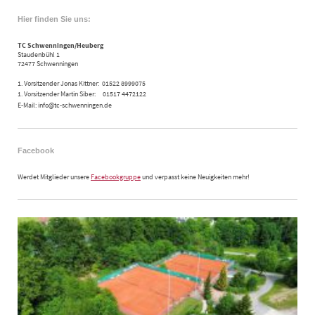
Hier finden Sie uns:
TC Schwenningen/Heuberg
Staudenbühl 1
72477 Schwenningen
1. Vorsitzender Jonas Kittner: 01522 8999075
1. Vorsitzender Martin Siber: 01517 4472122
E-Mail: info@tc-schwenningen.de
Facebook
Werdet Mitglieder unsere
Facebookgruppe
und verpasst keine Neuigkeiten mehr!